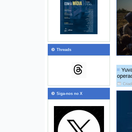
Threads
Yuva
operac
Criad
Siga-nos no X