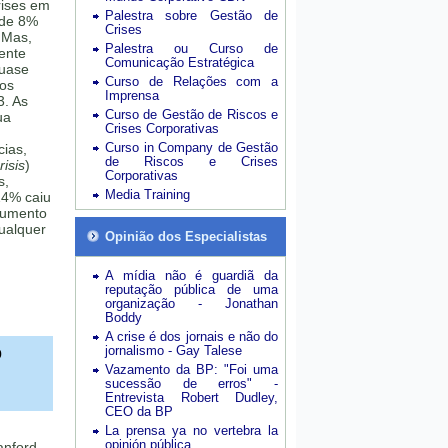
rises em
Palestra sobre Gestão de
 de 8%
Crises
 Mas,
Palestra ou Curso de
mente
Comunicação Estratégica
quase
Curso de Relações com a
sos
Imprensa
3. As
Curso de Gestão de Riscos e
ua
Crises Corporativas
Curso in Company de Gestão
cias,
de Riscos e Crises
isis
)
Corporativas
s,
Media Training
24% caiu
aumento
ualquer
Opinião dos Especialistas
A mídia não é guardiã da
reputação pública de uma
organização - Jonathan
Boddy
A crise é dos jornais e não do
o
jornalismo - Gay Talese
Vazamento da BP: "Foi uma
sucessão de erros" -
Entrevista Robert Dudley,
CEO da BP
La prensa ya no vertebra la
opinión pública
anford,