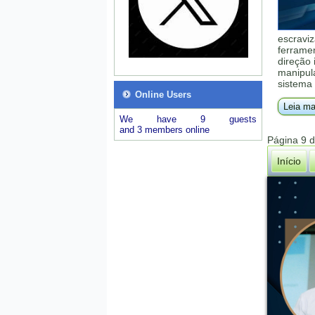
escraviz
ferrame
direção 
manipula
sistema 
Online Users
Leia ma
We have 9 guests
and 3 members online
Página 9 
Início