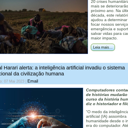
20 crises humanitár
mais se deteriorarã
próximo ano. Na últ
década, este relatór
ajudou a determinar
focar nossos serviç
emergência e supor
salvar vidas para ca
maior impacto.
Leia mais...
l Harari alerta: a inteligência artificial invadiu o sistema
ional da civilização humana
Email
o: 07 Mai 2023
|
Computadores conta
de histórias mudarão
curso da história hu
diz o historiador e fil
“O medo da inteligênci
artificial (IA) assombra
humanidade desde o in
era do computador. Até