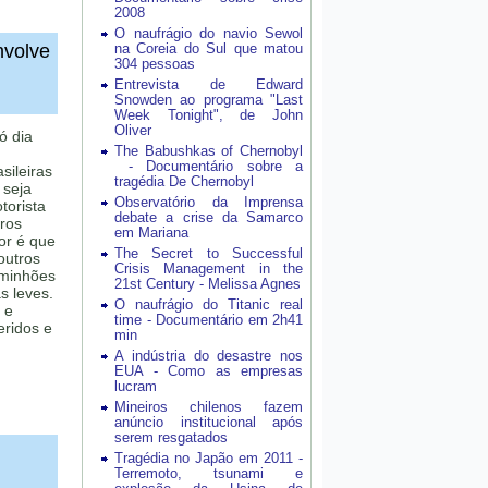
2008
O naufrágio do navio Sewol
nvolve
na Coreia do Sul que matou
304 pessoas
Entrevista de Edward
Snowden ao programa "Last
Week Tonight", de John
Oliver
ó dia
The Babushkas of Chernobyl
- Documentário sobre a
sileiras
tragédia De Chernobyl
 seja
Observatório da Imprensa
torista
debate a crise da Samarco
tros
em Mariana
or é que
The Secret to Successful
outros
Crisis Management in the
aminhões
21st Century - Melissa Agnes
s leves.
O naufrágio do Titanic real
 e
time - Documentário em 2h41
eridos e
min
A indústria do desastre nos
EUA - Como as empresas
lucram
Mineiros chilenos fazem
anúncio institucional após
serem resgatados
Tragédia no Japão em 2011 -
Terremoto, tsunami e