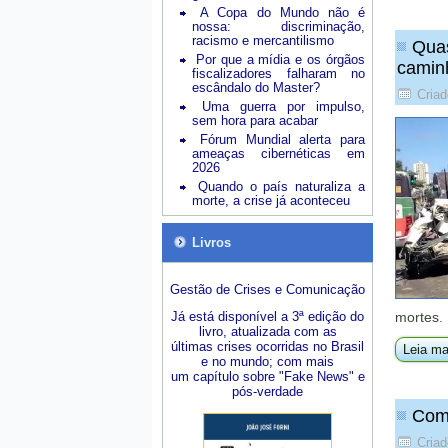
A Copa do Mundo não é
nossa: discriminação,
racismo e mercantilismo
Quas
Por que a mídia e os órgãos
camin
fiscalizadores falharam no
escândalo do Master?
Criad
Uma guerra por impulso,
sem hora para acabar
Fórum Mundial alerta para
ameaças cibernéticas em
2026
Quando o país naturaliza a
morte, a crise já aconteceu
Livros
Gestão de Crises e Comunicação
Já está disponível a 3ª edição do
mortes.
livro, atualizada com as
últimas crises ocorridas no Brasil
Leia ma
e no mundo; com mais
um capítulo sobre "Fake News" e
pós-verdade
Como
Criad