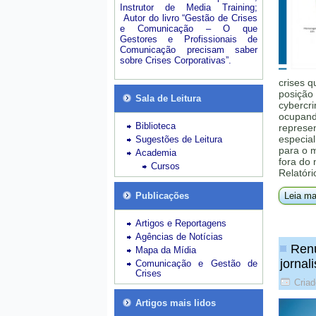
Instrutor de Media Training;
Autor do livro “Gestão de Crises
e Comunicação – O que
Gestores e Profissionais de
Comunicação precisam saber
sobre Crises Corporativas”.
crises q
posição 
Sala de Leitura
cybercri
ocupando
Biblioteca
represe
especial
Sugestões de Leitura
para o 
Academia
fora do
Cursos
Relatóri
Publicações
Leia ma
Artigos e Reportagens
Agências de Notícias
Renú
Mapa da Mídia
jornal
Comunicação e Gestão de
Crises
Criad
Artigos mais lidos