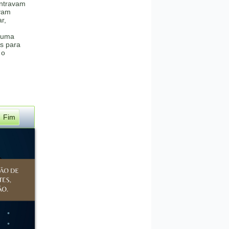
ntravam
vam
r,
e uma
is para
 o
Fim