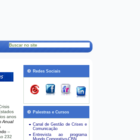
Redes Sociais
risis
stados
Palestras e Cursos
ios anos
o Anual
Canal de Gestão de Crises e
s
Comunicação
ndo
–
Entrevista ao programa
hão 232
Mundo Corporativo-CBN