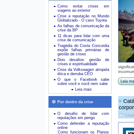
Como evitar crises em
viagens ao exterior
Crise e reputação no Mundo
Globalizado - O caso Toyota
As falhas de comunicação da
crise da BP
11 dicas para lidar com uma
crise de comunicação
Tragédia do Costa Concordia
expõe falhas primárias de
gestão de crises
Dois desafios: gestão de
crises e espiritualidade
signific
Crise da Volkswagen atropela
incomum
ética e derruba CEO
O que o Facebook sabe
Leia ma
sobre você e você nem sabe
Leia mais
Catá
Por dentro da crise
corpor
O desafio de lidar com
Criad
reputações em perigo
Como defender a reputação
online
Como funcionam os Planos