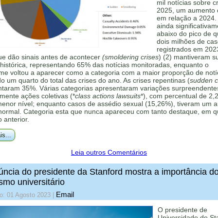
mil notícias sobre c
2025, um aumento
em relação a 2024.
ainda significativa
abaixo do pico de 
dois milhões de ca
registrados em 202
ue dão sinais antes de acontecer
(smoldering crises
) (2) mantiveram s
histórica, representando 65% das notícias monitoradas, enquanto o
me voltou a aparecer como a categoria com a maior proporção de notí
 um quarto do total das crises do ano. As crises repentinas (
sudden cr
ntaram 35%. Várias categorias apresentaram variações surpreendente
mente ações coletivas (*
class actions lawsuits
*), com percentual de 2,
menor nível; enquanto casos de assédio sexual (15,26%), tiveram um 
 normal. Categoria esta que nunca apareceu com tanto destaque, em q
o anterior.
is...
Leia outros Comentários
ncia do presidente da Stanford mostra a importância d
ismo universitário
Email
o: 01 Agosto 2023
|
O presidente de
Universidade de St