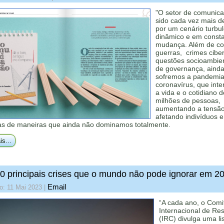
"O setor de comunic
sido cada vez mais d
por um cenário turbul
dinâmico e em const
mudança. Além de con
guerras, crimes ciber
questões socioambien
de governança, aind
sofremos a pandemia
coronavírus, que int
a vida e o cotidiano d
milhões de pessoas,
aumentando a tensão
afetando indivíduos e
s de maneiras que ainda não dominamos totalmente.
is...
0 principais crises que o mundo não pode ignorar em 2
Email
o: 11 Mai 2023
|
“A cada ano, o Comi
Internacional de Re
(IRC) divulga uma li