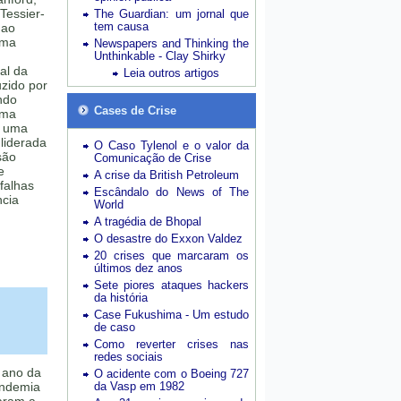
 Tessier-
The Guardian: um jornal que
tem causa
 ao
uma
Newspapers and Thinking the
Unthinkable - Clay Shirky
al da
Leia outros artigos
uzido por
ndo
Cases de Crise
rma
a uma
 liderada
O Caso Tylenol e o valor da
são
Comunicação de Crise
e
A crise da British Petroleum
falhas
Escândalo do News of The
ncia
World
A tragédia de Bhopal
O desastre do Exxon Valdez
20 crises que marcaram os
últimos dez anos
Sete piores ataques hackers
da história
Case Fukushima - Um estudo
de caso
Como reverter crises nas
redes sociais
 ano da
O acidente com o Boeing 727
andemia
da Vasp em 1982