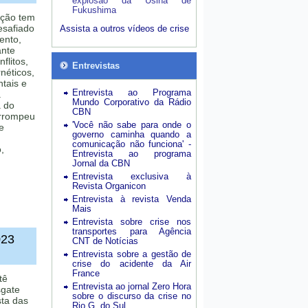
explosão da Usina de
Fukushima
ação tem
esafiado
Assista a outros vídeos de crise
ento,
ante
flitos,
Entrevistas
néticos,
tais e
Entrevista ao Programa
a
Mundo Corporativo da Rádio
 do
CBN
errompeu
'Você não sabe para onde o
e
governo caminha quando a
comunicação não funciona' -
,
Entrevista ao programa
Jornal da CBN
Entrevista exclusiva à
Revista Organicon
Entrevista à revista Venda
Mais
Entrevista sobre crise nos
transportes para Agência
023
CNT de Notícias
Entrevista sobre a gestão de
crise do acidente da Air
France
tê
Entrevista ao jornal Zero Hora
sgate
sobre o discurso da crise no
sta das
Rio G. do Sul