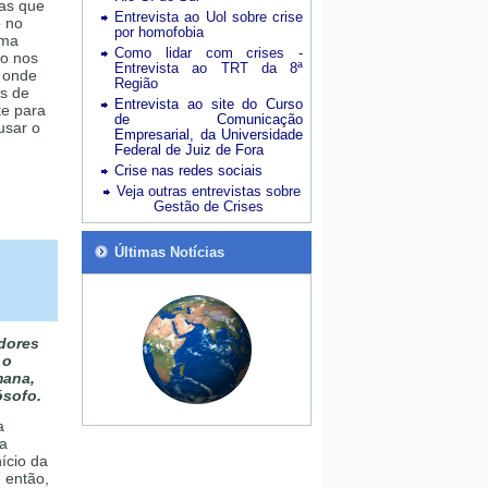
ias que
Entrevista ao Uol sobre crise
o no
por homofobia
ima
Como lidar com crises -
io nos
Entrevista ao TRT da 8ª
 onde
Região
os de
Entrevista ao site do Curso
te para
de Comunicação
usar o
Empresarial, da Universidade
Federal de Juiz de Fora
Crise nas redes sociais
Veja outras entrevistas sobre
Gestão de Crises
Últimas Notícias
dores
 o
mana,
ósofo.
a
 a
ício da
 então,