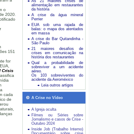
aram a
As 21 maiores crises de
alimentação em restaurantes
da história
m o
de 2020.
A crise da água mineral
tificado
Perrier
EUA sob uma rajada de
r
balas: o mapa dos atentados
em massa
A crise do Bar Quitandinha -
São Paulo
m
21 maiores desafios de
hões 151
crises em comunicação na
história dos restaurantes
te for
Qual a probabilidade de
 EUA,
sobreviver a um acidente
 Crisis
aéreo.
assifica
Os 103 sobreviventes do
acidente da Aeroméxico
mídia
m
Leia outros artigos
da
em cada
A Crise no Vídeo
ico de
erou
aturais,
A Igreja oculta
udanças
Filmes ou Séries sobre
Jornalismo e casos de Crise -
Outubro 2024
Inside Job (Trabalho Interno)
Documentário sobre crise