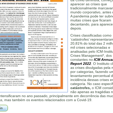
da Covid diminuía, começ
aparecer as crises que
tradicionalmente marcava
mundo corporativo, antes 
A pandemia pode ter subno
muitas crises que ficaram
decantando, para aparece
depois.
Crises classificadas como
‘catástrofes’ representara
20,81% do total das 2 mil
mil crises selecionadas e
analisadas pelo ICM-Institu
Crises Management*, dos
constantes no
ICM Annual
Report 2022
.
O Instituto cl
as crises divulgadas pela 
por categorias, fazendo u
levantamento percentual 
incidência dessas crises 
categoria. No caso específ
catástrofes,
o ICM consid
não apenas as tragédias n
intensificaram no ano passado, principalmente em decorrência das m
cas, mas também os eventos relacionados com a Covid-19.
is...