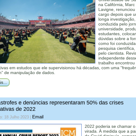
na Califórnia, Marc
Lavigne, renunciou
cargo depois que 
longa investigação,
conduzida pelo jorn
universidade, prod
estudantes, coloca
dúvidas sobre a fo
como foi conduzid
pesquisa científica,
pelo cientista. Revi
independente dess
trabalho encontrou 
ativas em estudos que ele supervisionou há décadas, com uma “frequê
” de manipulação de dados.
is...
strofes e denúncias representaram 50% das crises
ativas de 2022
Email
o: 18 Julho 2023
|
2022 poderia se chamar o
virada. À medida que a p