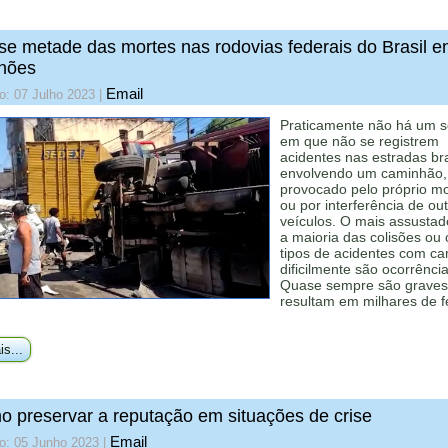
e metade das mortes nas rodovias federais do Brasil e
hões
Email
o: 07 Julho 2023
|
Praticamente não há um s
em que não se registrem
acidentes nas estradas bra
envolvendo um caminhão,
provocado pelo próprio mo
ou por interferência de ou
veículos. O mais assustad
a maioria das colisões ou 
tipos de acidentes com c
dificilmente são ocorrência
Quase sempre são graves
resultam em milhares de f
is...
 preservar a reputação em situações de crise
Email
o: 05 Junho 2023
|