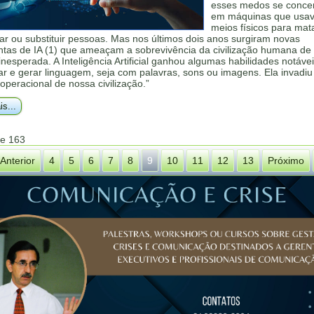
esses medos se conce
em máquinas que usa
meios físicos para mata
ar ou substituir pessoas. Mas nos últimos dois anos surgiram novas
ntas de IA (1) que ameaçam a sobrevivência da civilização humana d
inesperada. A Inteligência Artificial ganhou algumas habilidades notáve
r e gerar linguagem, seja com palavras, sons ou imagens. Ela invadiu
operacional de nossa civilização.”
is...
de 163
Anterior
4
5
6
7
8
9
10
11
12
13
Próximo