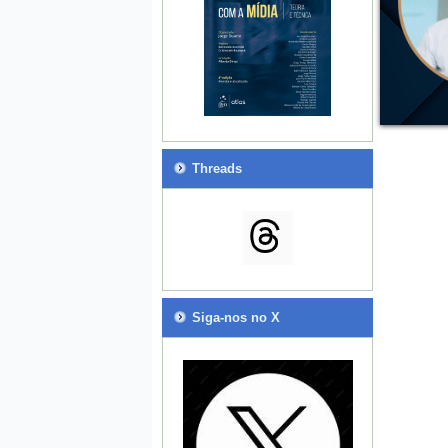
Threads
Siga-nos no X