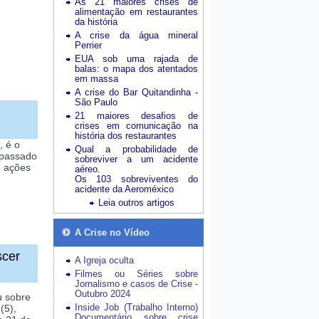
As 21 maiores crises de
alimentação em restaurantes
da história
A crise da água mineral
Perrier
EUA sob uma rajada de
balas: o mapa dos atentados
em massa
A crise do Bar Quitandinha -
São Paulo
21 maiores desafios de
crises em comunicação na
história dos restaurantes
, é o
Qual a probabilidade de
 passado
sobreviver a um acidente
e ações
aéreo.
Os 103 sobreviventes do
acidente da Aeroméxico
Leia outros artigos
A Crise no Vídeo
scer
A Igreja oculta
Filmes ou Séries sobre
Jornalismo e casos de Crise -
Outubro 2024
u sobre
Inside Job (Trabalho Interno)
(5),
Documentário sobre crise