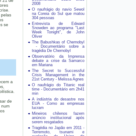
m 21 de
2008
dores
O naufrágio do navio Sewol
rise.
na Coreia do Sul que matou
 pelas
304 pessoas
os
Entrevista de Edward
os se
Snowden ao programa "Last
Week Tonight", de John
Oliver
The Babushkas of Chernobyl
- Documentário sobre a
tragédia De Chernobyl
Observatório da Imprensa
debate a crise da Samarco
em Mariana
The Secret to Successful
Crisis Management in the
21st Century - Melissa Agnes
ecem a
O naufrágio do Titanic real
os,
time - Documentário em 2h41
lística.
min
A indústria do desastre nos
sar de
EUA - Como as empresas
e num
lucram
los
Mineiros chilenos fazem
anúncio institucional após
serem resgatados
Tragédia no Japão em 2011 -
Terremoto, tsunami e