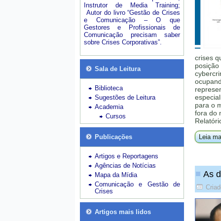
Instrutor de Media Training;
Autor do livro “Gestão de Crises
e Comunicação – O que
Gestores e Profissionais de
Comunicação precisam saber
sobre Crises Corporativas”.
crises q
posição 
Sala de Leitura
cybercri
ocupando
Biblioteca
represe
especial
Sugestões de Leitura
para o 
Academia
fora do
Cursos
Relatóri
Publicações
Leia ma
Artigos e Reportagens
Agências de Notícias
As d
Mapa da Mídia
Comunicação e Gestão de
Criad
Crises
Artigos mais lidos