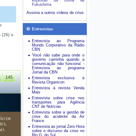
explosão da Usina de
Fukushima
Assista a outros vídeos de crise
e
Entrevistas
 (26) o
Entrevista ao Programa
Mundo Corporativo da Rádio
CBN
'Você não sabe para onde o
governo caminha quando a
comunicação não funciona' -
Entrevista ao programa
Jornal da CBN
145
Entrevista exclusiva à
Revista Organicon
Entrevista à revista Venda
Mais
Entrevista sobre crise nos
transportes para Agência
CNT de Notícias
Entrevista sobre a gestão de
crise do acidente da Air
France
Entrevista ao jornal Zero Hora
sobre o discurso da crise no
Rio G. do Sul