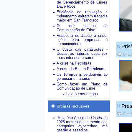
de Gerenciamento de Crises
Dave Roos
Eficiência da tripulação e
treinamento evitaram tragédia
maior em San Francisco
Os dez passos da
Comunicação de Crise
Resposta do Japão à crise:
lições para empresas e
comunicadores
Pris
O custo das catástrofes -
Desastres naturais cada vez
Criad
mais intensos e caros
A crise na Petrobrás
A crise da British Petroleum
Os 10 erros imperdoáveis ao
gerenciar uma crise
Como fazer um Plano de
Comunicação de Crise
Leia outros artigos
Pres
Últimas inclusões
Criad
Relatório Anual de Crises de
2025 mostra crescimento das
categorias cybercrime, má
gestão e assédios