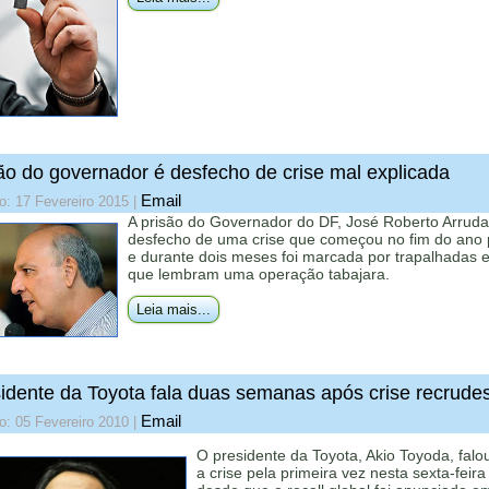
ão do governador é desfecho de crise mal explicada
Email
o: 17 Fevereiro 2015
|
A prisão do Governador do DF, José Roberto Arruda
desfecho de uma crise que começou no fim do ano
e durante dois meses foi marcada por trapalhadas 
que lembram uma operação tabajara.
Leia mais...
idente da Toyota fala duas semanas após crise recrude
Email
o: 05 Fevereiro 2010
|
O presidente da Toyota, Akio Toyoda, falo
a crise pela primeira vez nesta sexta-feira 