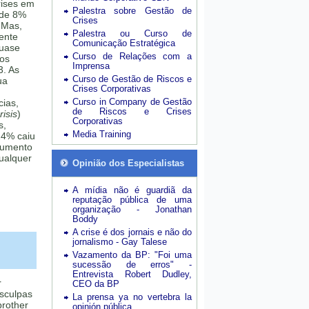
rises em
Palestra sobre Gestão de
 de 8%
Crises
 Mas,
Palestra ou Curso de
mente
Comunicação Estratégica
quase
Curso de Relações com a
sos
Imprensa
3. As
Curso de Gestão de Riscos e
ua
Crises Corporativas
Curso in Company de Gestão
cias,
de Riscos e Crises
isis
)
Corporativas
s,
Media Training
24% caiu
aumento
ualquer
Opinião dos Especialistas
A mídia não é guardiã da
reputação pública de uma
organização - Jonathan
Boddy
A crise é dos jornais e não do
jornalismo - Gay Talese
Vazamento da BP: "Foi uma
sucessão de erros" -
Entrevista Robert Dudley,
r
CEO da BP
esculpas
La prensa ya no vertebra la
brother
opinión pública