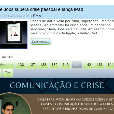
e Jobs supera crise pessoal e lança iPad
Email
o: 17 Fevereiro 2015
|
Depois de dar a volta por cima, superando uma cris
pessoal, ao enfrentar há cinco anos um câncer no
pâncreas, Steve Jobs está de volta. Apresentou hoje
mais novo produto da Apple, o tablet iPad.
Leia mais...
1 de 163
Anterior
136
137
138
139
140
141
142
143
144
Fim