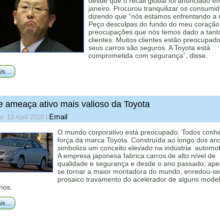
desde que o recall global foi anunciado e
janeiro. Procurou tranquilizar os consumi
dizendo que “nós estamos enfrentando a c
Peço desculpas do fundo do meu coração
preocupações que nós temos dado a tant
clientes. Muitos clientes estão preocupad
seus carros são seguros. A Toyota está
comprometida com segurança”, disse.
is...
e ameaça ativo mais valioso da Toyota
Email
o: 13 Abril 2010
|
O mundo corporativo está preocupado. Todos conh
força da marca Toyota. Construída ao longo dos an
simboliza um conceito elevado na indústria automobi
A empresa japonesa fabrica carros de alto nível de
qualidade e segurança e desde o ano passado, ape
se tornar a maior montadora do mundo, enredou-s
prosaico travamento do acelerador de alguns mode
nos.
is...