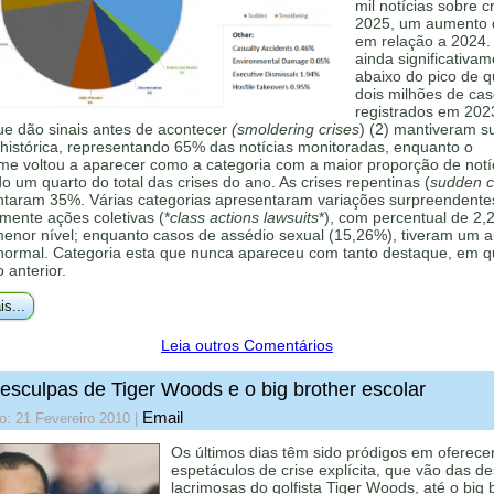
mil notícias sobre c
2025, um aumento
em relação a 2024.
ainda significativa
abaixo do pico de 
dois milhões de ca
registrados em 202
ue dão sinais antes de acontecer
(smoldering crises
) (2) mantiveram s
histórica, representando 65% das notícias monitoradas, enquanto o
me voltou a aparecer como a categoria com a maior proporção de notí
 um quarto do total das crises do ano. As crises repentinas (
sudden cr
ntaram 35%. Várias categorias apresentaram variações surpreendente
mente ações coletivas (*
class actions lawsuits
*), com percentual de 2,
menor nível; enquanto casos de assédio sexual (15,26%), tiveram um 
 normal. Categoria esta que nunca apareceu com tanto destaque, em q
o anterior.
is...
Leia outros Comentários
esculpas de Tiger Woods e o big brother escolar
Email
o: 21 Fevereiro 2010
|
Os últimos dias têm sido pródigos em oferece
espetáculos de crise explícita, que vão das d
lacrimosas do golfista Tiger Woods, até o big 