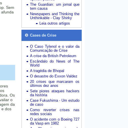
os
The Guardian: um jornal que
top. Sem
tem causa
z afunda
Newspapers and Thinking the
Unthinkable - Clay Shirky
Leia outros artigos
Cases de Crise
O Caso Tylenol e o valor da
Comunicação de Crise
A crise da British Petroleum
Escândalo do News of The
World
A tragédia de Bhopal
O desastre do Exxon Valdez
20 crises que marcaram os
últimos dez anos
dores
nos
Sete piores ataques hackers
dora. Os
da história
aliar o
Case Fukushima - Um estudo
magem da
de caso
 e dos
Como reverter crises nas
redes sociais
O acidente com o Boeing 727
da Vasp em 1982