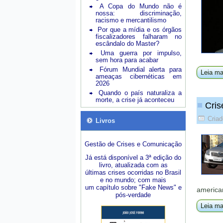
A Copa do Mundo não é
nossa: discriminação,
racismo e mercantilismo
Por que a mídia e os órgãos
fiscalizadores falharam no
escândalo do Master?
Uma guerra por impulso,
sem hora para acabar
Fórum Mundial alerta para
Leia ma
ameaças cibernéticas em
2026
Quando o país naturaliza a
morte, a crise já aconteceu
Cris
Criad
Livros
Gestão de Crises e Comunicação
Já está disponível a 3ª edição do
livro, atualizada com as
últimas crises ocorridas no Brasil
e no mundo; com mais
um capítulo sobre "Fake News" e
america
pós-verdade
Leia ma