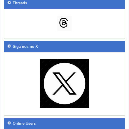
Threads
Siga-nos no X
Online Users