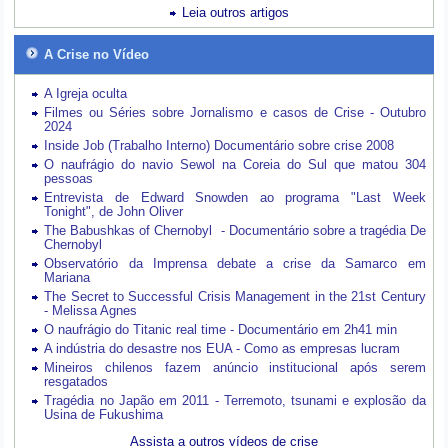
Leia outros artigos
A Crise no Vídeo
A Igreja oculta
Filmes ou Séries sobre Jornalismo e casos de Crise - Outubro
2024
Inside Job (Trabalho Interno) Documentário sobre crise 2008
O naufrágio do navio Sewol na Coreia do Sul que matou 304
pessoas
Entrevista de Edward Snowden ao programa "Last Week
Tonight", de John Oliver
The Babushkas of Chernobyl - Documentário sobre a tragédia De
Chernobyl
Observatório da Imprensa debate a crise da Samarco em
Mariana
The Secret to Successful Crisis Management in the 21st Century
- Melissa Agnes
O naufrágio do Titanic real time - Documentário em 2h41 min
A indústria do desastre nos EUA - Como as empresas lucram
Mineiros chilenos fazem anúncio institucional após serem
resgatados
Tragédia no Japão em 2011 - Terremoto, tsunami e explosão da
Usina de Fukushima
Assista a outros vídeos de crise