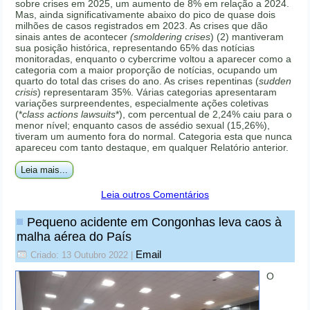
sobre crises em 2025, um aumento de 8% em relação a 2024.
Mas, ainda significativamente abaixo do pico de quase dois
milhões de casos registrados em 2023. As crises que dão
sinais antes de acontecer
(smoldering crises
) (2) mantiveram
sua posição histórica, representando 65% das notícias
monitoradas, enquanto o cybercrime voltou a aparecer como a
categoria com a maior proporção de notícias, ocupando um
quarto do total das crises do ano. As crises repentinas (
sudden
crisis
) representaram 35%. Várias categorias apresentaram
variações surpreendentes, especialmente ações coletivas
(*
class actions lawsuits
*), com percentual de 2,24% caiu para o
menor nível; enquanto casos de assédio sexual (15,26%),
tiveram um aumento fora do normal. Categoria esta que nunca
apareceu com tanto destaque, em qualquer Relatório anterior.
Leia mais...
Leia outros Comentários
Pequeno acidente em Congonhas leva caos à
malha aérea do País
Email
Criado: 13 Outubro 2022
|
O