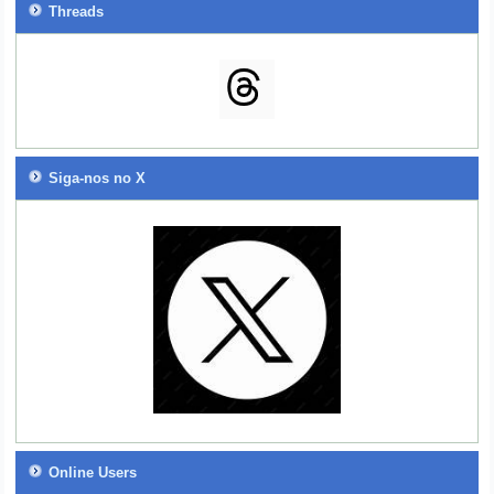
Threads
Siga-nos no X
Online Users