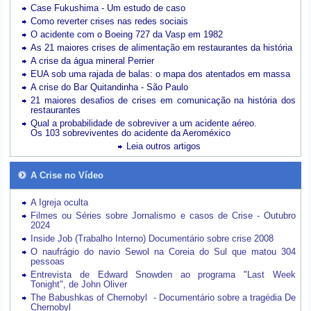
Case Fukushima - Um estudo de caso
Como reverter crises nas redes sociais
O acidente com o Boeing 727 da Vasp em 1982
As 21 maiores crises de alimentação em restaurantes da história
A crise da água mineral Perrier
EUA sob uma rajada de balas: o mapa dos atentados em massa
A crise do Bar Quitandinha - São Paulo
21 maiores desafios de crises em comunicação na história dos
restaurantes
Qual a probabilidade de sobreviver a um acidente aéreo.
Os 103 sobreviventes do acidente da Aeroméxico
Leia outros artigos
A Crise no Vídeo
A Igreja oculta
Filmes ou Séries sobre Jornalismo e casos de Crise - Outubro
2024
Inside Job (Trabalho Interno) Documentário sobre crise 2008
O naufrágio do navio Sewol na Coreia do Sul que matou 304
pessoas
Entrevista de Edward Snowden ao programa "Last Week
Tonight", de John Oliver
The Babushkas of Chernobyl - Documentário sobre a tragédia De
Chernobyl