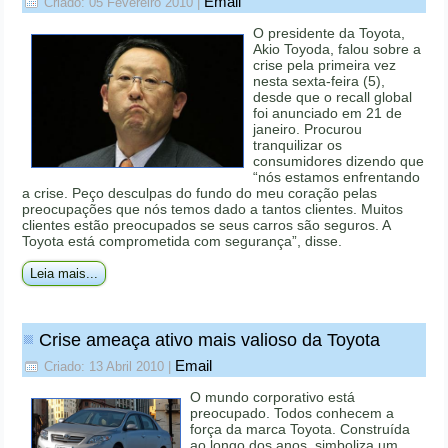
Email
Criado: 05 Fevereiro 2010
|
O presidente da Toyota,
Akio Toyoda, falou sobre a
crise pela primeira vez
nesta sexta-feira (5),
desde que o recall global
foi anunciado em 21 de
janeiro. Procurou
tranquilizar os
consumidores dizendo que
“nós estamos enfrentando
a crise. Peço desculpas do fundo do meu coração pelas
preocupações que nós temos dado a tantos clientes. Muitos
clientes estão preocupados se seus carros são seguros. A
Toyota está comprometida com segurança”, disse.
Leia mais...
Crise ameaça ativo mais valioso da Toyota
Email
Criado: 13 Abril 2010
|
O mundo corporativo está
preocupado. Todos conhecem a
força da marca Toyota. Construída
ao longo dos anos, simboliza um