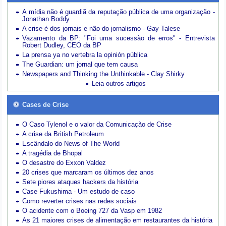
A mídia não é guardiã da reputação pública de uma organização -
Jonathan Boddy
A crise é dos jornais e não do jornalismo - Gay Talese
Vazamento da BP: "Foi uma sucessão de erros" - Entrevista
Robert Dudley, CEO da BP
La prensa ya no vertebra la opinión pública
The Guardian: um jornal que tem causa
Newspapers and Thinking the Unthinkable - Clay Shirky
Leia outros artigos
Cases de Crise
O Caso Tylenol e o valor da Comunicação de Crise
A crise da British Petroleum
Escândalo do News of The World
A tragédia de Bhopal
O desastre do Exxon Valdez
20 crises que marcaram os últimos dez anos
Sete piores ataques hackers da história
Case Fukushima - Um estudo de caso
Como reverter crises nas redes sociais
O acidente com o Boeing 727 da Vasp em 1982
As 21 maiores crises de alimentação em restaurantes da história