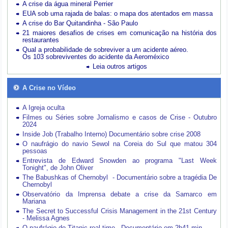
A crise da água mineral Perrier
EUA sob uma rajada de balas: o mapa dos atentados em massa
A crise do Bar Quitandinha - São Paulo
21 maiores desafios de crises em comunicação na história dos
restaurantes
Qual a probabilidade de sobreviver a um acidente aéreo.
Os 103 sobreviventes do acidente da Aeroméxico
Leia outros artigos
A Crise no Vídeo
A Igreja oculta
Filmes ou Séries sobre Jornalismo e casos de Crise - Outubro
2024
Inside Job (Trabalho Interno) Documentário sobre crise 2008
O naufrágio do navio Sewol na Coreia do Sul que matou 304
pessoas
Entrevista de Edward Snowden ao programa "Last Week
Tonight", de John Oliver
The Babushkas of Chernobyl - Documentário sobre a tragédia De
Chernobyl
Observatório da Imprensa debate a crise da Samarco em
Mariana
The Secret to Successful Crisis Management in the 21st Century
- Melissa Agnes
O naufrágio do Titanic real time - Documentário em 2h41 min