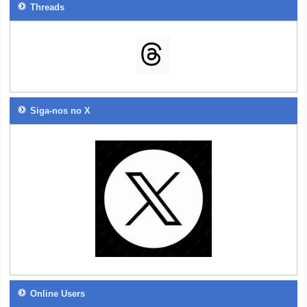
Threads
Siga-nos no X
Online Users