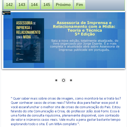
142
143
144
145
Próximo
Fim