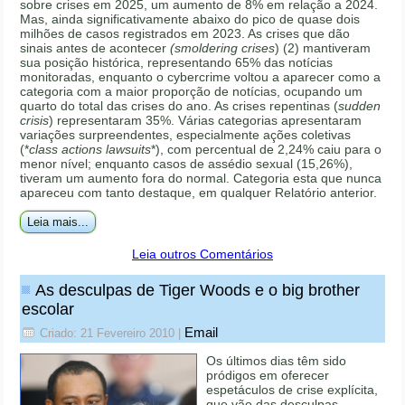
sobre crises em 2025, um aumento de 8% em relação a 2024.
Mas, ainda significativamente abaixo do pico de quase dois
milhões de casos registrados em 2023. As crises que dão
sinais antes de acontecer
(smoldering crises
) (2) mantiveram
sua posição histórica, representando 65% das notícias
monitoradas, enquanto o cybercrime voltou a aparecer como a
categoria com a maior proporção de notícias, ocupando um
quarto do total das crises do ano. As crises repentinas (
sudden
crisis
) representaram 35%. Várias categorias apresentaram
variações surpreendentes, especialmente ações coletivas
(*
class actions lawsuits
*), com percentual de 2,24% caiu para o
menor nível; enquanto casos de assédio sexual (15,26%),
tiveram um aumento fora do normal. Categoria esta que nunca
apareceu com tanto destaque, em qualquer Relatório anterior.
Leia mais...
Leia outros Comentários
As desculpas de Tiger Woods e o big brother
escolar
Email
Criado: 21 Fevereiro 2010
|
Os últimos dias têm sido
pródigos em oferecer
espetáculos de crise explícita,
que vão das desculpas