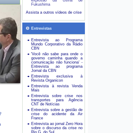
explosão da Usina de
Fukushima
Assista a outros vídeos de crise
Entrevistas
Entrevista ao Programa
Mundo Corporativo da Rádio
CBN
'Você não sabe para onde o
governo caminha quando a
comunicação não funciona' -
Entrevista ao programa
Jornal da CBN
Entrevista exclusiva à
Revista Organicon
Entrevista à revista Venda
Mais
Entrevista sobre crise nos
transportes para Agência
CNT de Notícias
Entrevista sobre a gestão de
crise do acidente da Air
France
Entrevista ao jornal Zero Hora
sobre o discurso da crise no
Rio G. do Sul