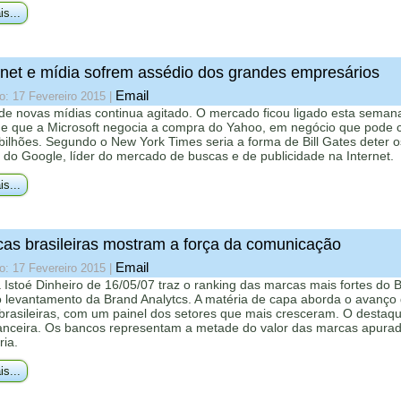
is...
rnet e mídia sofrem assédio dos grandes empresários
Email
o: 17 Fevereiro 2015
|
 de novas mídias continua agitado. O mercado ficou ligado esta seman
 de que a Microsoft negocia a compra do Yahoo, em negócio que pode 
ilhões. Segundo o New York Times seria a forma de Bill Gates deter o
do Google, líder do mercado de buscas e de publicidade na Internet.
is...
as brasileiras mostram a força da comunicação
Email
o: 17 Fevereiro 2015
|
a Istoé Dinheiro de 16/05/07 traz o ranking das marcas mais fortes do Br
 levantamento da Brand Analytcs. A matéria de capa aborda o avanço
brasileiras, com um painel dos setores que mais cresceram. O destaqu
nanceira. Os bancos representam a metade do valor das marcas apurad
ria.
is...