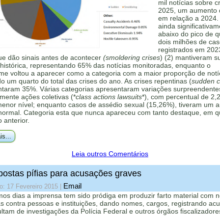
mil notícias sobre c
2025, um aumento
em relação a 2024.
ainda significativa
abaixo do pico de 
dois milhões de ca
registrados em 202
ue dão sinais antes de acontecer
(smoldering crises
) (2) mantiveram s
histórica, representando 65% das notícias monitoradas, enquanto o
me voltou a aparecer como a categoria com a maior proporção de notí
 um quarto do total das crises do ano. As crises repentinas (
sudden cr
ntaram 35%. Várias categorias apresentaram variações surpreendente
mente ações coletivas (*
class actions lawsuits
*), com percentual de 2,
menor nível; enquanto casos de assédio sexual (15,26%), tiveram um 
 normal. Categoria esta que nunca apareceu com tanto destaque, em q
o anterior.
is...
Leia outros Comentários
ostas pífias para acusações graves
Email
o: 17 Fevereiro 2015
|
mos dias a imprensa tem sido pródiga em produzir farto material com n
s contra pessoas e instituições, dando nomes, cargos, registrando ac
ltam de investigações da Polícia Federal e outros órgãos fiscalizadore