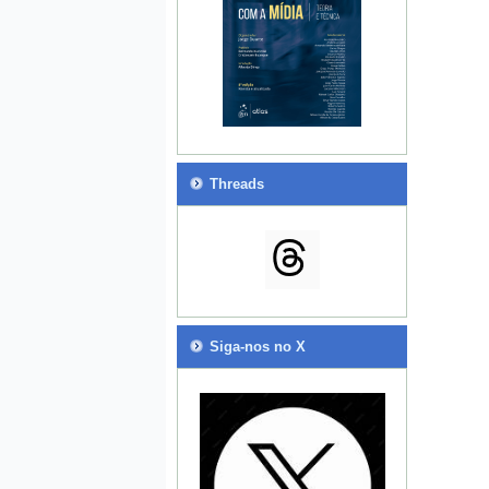
Threads
Siga-nos no X