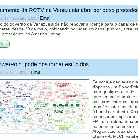
amento da RCTV na Venezuela abre perigoso precede
Email
o: 17 Fevereiro 2015
|
o do governo da Venezuela de não renovar a licença para o canal de t
erar, desde 29 de maio, colocando no lugar um canal público, abre u
o precedente na América Latina.
is...
werPoint pode nos tornar estúpidos
Email
o: 27 Abril 2010
|
Se você é daqueles qu
dispensa um PowerPoi
para qualquer tipo de
apresentação, tanto e
palestras externas, qu
reuniões internas, de n
é bom ficar atento. Os 
americanos implicaram
PPT e a história teria o
no primeiro semestre, 
Afeganistão, quando o 
Stanley A. McChrystal e