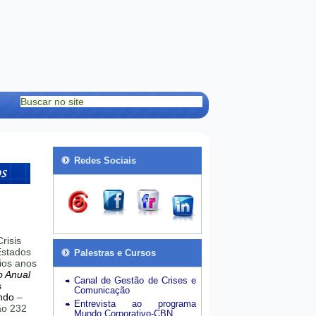
Redes Sociais
risis
stados
Palestras e Cursos
ios anos
o Anual
Canal de Gestão de Crises e
s
Comunicação
ndo
–
Entrevista ao programa
hão 232
Mundo Corporativo-CBN