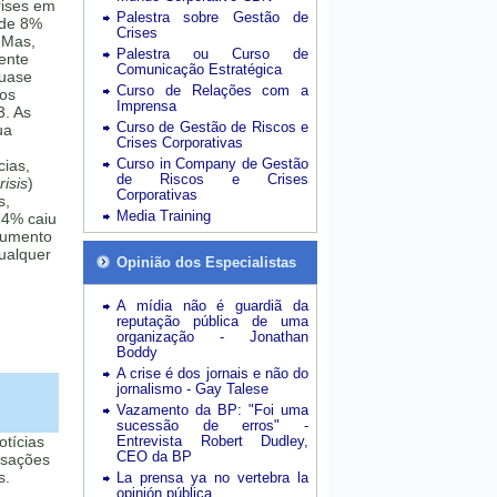
rises em
Palestra sobre Gestão de
 de 8%
Crises
 Mas,
Palestra ou Curso de
mente
Comunicação Estratégica
quase
Curso de Relações com a
sos
Imprensa
3. As
Curso de Gestão de Riscos e
ua
Crises Corporativas
Curso in Company de Gestão
cias,
de Riscos e Crises
isis
)
Corporativas
s,
Media Training
24% caiu
aumento
ualquer
Opinião dos Especialistas
A mídia não é guardiã da
reputação pública de uma
organização - Jonathan
Boddy
A crise é dos jornais e não do
jornalismo - Gay Talese
Vazamento da BP: "Foi uma
sucessão de erros" -
otícias
Entrevista Robert Dudley,
CEO da BP
usações
s.
La prensa ya no vertebra la
opinión pública