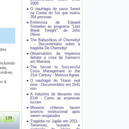
2008
O naufrágio do navio Sewol
na Coreia do Sul que matou
304 pessoas
Entrevista de Edward
Snowden ao programa "Last
Week Tonight", de John
Oliver
The Babushkas of Chernobyl
- Documentário sobre a
tragédia De Chernobyl
 dos
Observatório da Imprensa
debate a crise da Samarco
em Mariana
incluindo
The Secret to Successful
ada,
Crisis Management in the
Londres,
21st Century - Melissa Agnes
O naufrágio do Titanic real
ão à
time - Documentário em 2h41
min
A indústria do desastre nos
EUA - Como as empresas
lucram
Mineiros chilenos fazem
anúncio institucional após
serem resgatados
139
Tragédia no Japão em 2011 -
Terremoto, tsunami e