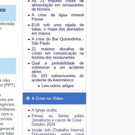
As 21 maiores crises de
alimentação em restaurantes
nte
da história
A crise da água mineral
Perrier
elevisão
EUA sob uma rajada de
m
balas: o mapa dos atentados
em massa
A crise do Bar Quitandinha -
São Paulo
21 maiores desafios de
crises em comunicação na
história dos restaurantes
Qual a probabilidade de
sobreviver a um acidente
aéreo.
Os 103 sobreviventes do
e não
acidente da Aeroméxico
nt (PPT)
Leia outros artigos
m
A Crise no Vídeo
anto em
egócios,
militares
A Igreja oculta
 com o
Filmes ou Séries sobre
corrido
Jornalismo e casos de Crise -
no
Outubro 2024
general
Inside Job (Trabalho Interno)
ra líder
Documentário sobre crise