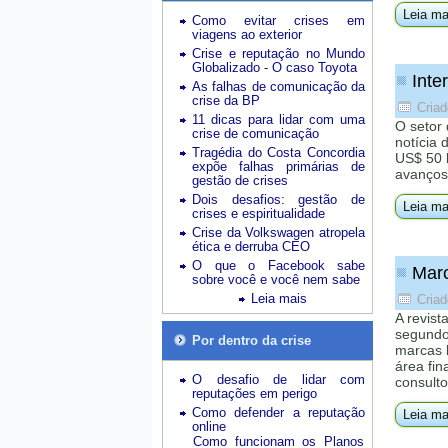
Leia ma
Como evitar crises em
viagens ao exterior
Crise e reputação no Mundo
Globalizado - O caso Toyota
Inte
As falhas de comunicação da
crise da BP
Criad
11 dicas para lidar com uma
O setor
crise de comunicação
notícia
Tragédia do Costa Concordia
US$ 50 b
expõe falhas primárias de
avanços 
gestão de crises
Dois desafios: gestão de
Leia ma
crises e espiritualidade
Crise da Volkswagen atropela
ética e derruba CEO
O que o Facebook sabe
Marc
sobre você e você nem sabe
Leia mais
Criad
A revist
segundo
Por dentro da crise
marcas 
área fi
O desafio de lidar com
consulto
reputações em perigo
Como defender a reputação
Leia ma
online
Como funcionam os Planos