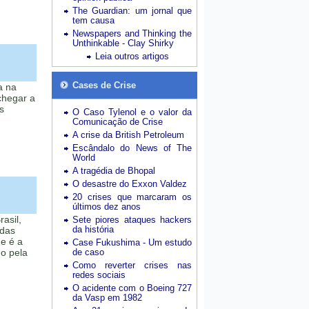
The Guardian: um jornal que
tem causa
Newspapers and Thinking the
Unthinkable - Clay Shirky
Leia outros artigos
Cases de Crise
a na
chegar a
s
O Caso Tylenol e o valor da
Comunicação de Crise
A crise da British Petroleum
Escândalo do News of The
World
A tragédia de Bhopal
O desastre do Exxon Valdez
20 crises que marcaram os
últimos dez anos
asil,
Sete piores ataques hackers
da história
 das
e é a
Case Fukushima - Um estudo
o pela
de caso
Como reverter crises nas
redes sociais
O acidente com o Boeing 727
da Vasp em 1982