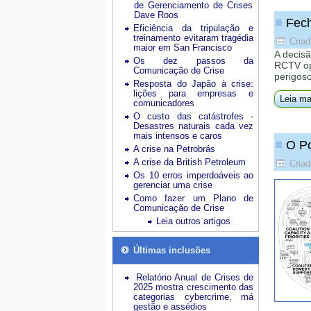
de Gerenciamento de Crises
Dave Roos
Fech
Eficiência da tripulação e
treinamento evitaram tragédia
Criad
maior em San Francisco
A decisã
Os dez passos da
RCTV op
Comunicação de Crise
perigos
Resposta do Japão à crise:
lições para empresas e
Leia ma
comunicadores
O custo das catástrofes -
Desastres naturais cada vez
mais intensos e caros
O Po
A crise na Petrobrás
A crise da British Petroleum
Criad
Os 10 erros imperdoáveis ao
gerenciar uma crise
Como fazer um Plano de
Comunicação de Crise
Leia outros artigos
Últimas inclusões
Relatório Anual de Crises de
2025 mostra crescimento das
categorias cybercrime, má
gestão e assédios