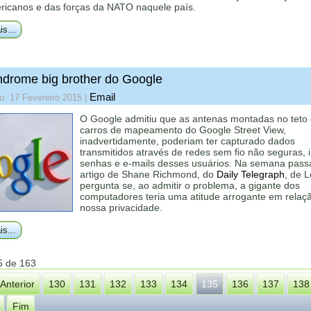
ricanos e das forças da NATO naquele país.
is...
ndrome big brother do Google
Email
o: 17 Fevereiro 2015
|
O Google admitiu que as antenas montadas no teto
carros de mapeamento do Google Street View,
inadvertidamente, poderiam ter capturado dados
transmitidos através de redes sem fio não seguras, 
senhas e e-mails desses usuários. Na semana pass
artigo de Shane Richmond, do
Daily Telegraph
, de 
pergunta se, ao admitir o problema, a gigante dos
computadores teria uma atitude arrogante em relaç
nossa privacidade.
is...
5 de 163
Anterior
130
131
132
133
134
135
136
137
138
Fim