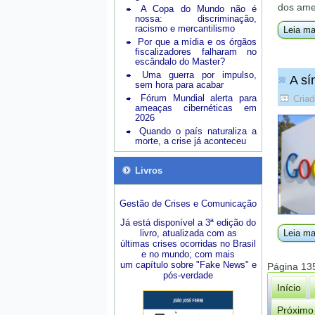
dos ame
A Copa do Mundo não é
nossa: discriminação,
racismo e mercantilismo
Leia ma
Por que a mídia e os órgãos
fiscalizadores falharam no
escândalo do Master?
Uma guerra por impulso,
A sí
sem hora para acabar
Fórum Mundial alerta para
Criad
ameaças cibernéticas em
2026
Quando o país naturaliza a
morte, a crise já aconteceu
Livros
Gestão de Crises e Comunicação
Já está disponível a 3ª edição do
livro, atualizada com as
Leia ma
últimas crises ocorridas no Brasil
e no mundo; com mais
um capítulo sobre "Fake News" e
Página 13
pós-verdade
Início
Próximo