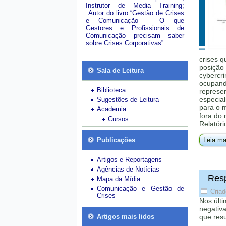
Instrutor de Media Training;
Autor do livro “Gestão de Crises
e Comunicação – O que
Gestores e Profissionais de
Comunicação precisam saber
sobre Crises Corporativas”.
crises q
posição 
Sala de Leitura
cybercri
ocupando
Biblioteca
represe
especial
Sugestões de Leitura
para o 
Academia
fora do
Cursos
Relatóri
Publicações
Leia ma
Artigos e Reportagens
Agências de Notícias
Resp
Mapa da Mídia
Comunicação e Gestão de
Criad
Crises
Nos últi
negativa
Artigos mais lidos
que resu