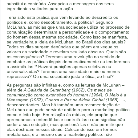
substitui o conteúdo. Assepciou a mensagem dos seus
ingredientes voltados para a ação.
Teria sido esta prática que vem levando ao descrédito os
políticos e, como desdobramento, a política? Segundo
McLuhan, as mídias que uma sociedade utiliza no processo de
comunicação determinam a personalidade e o comportamento
do homem dessa mesma sociedade. Como isso se manifesta,
se verdadeira a ideia de McLuhan, no Brasil dos dias atuais?
Todos os dias surgem denúncias que põem em xeque os
valores da sociedade e revelam seu lado obscuro. Quais são
as consequências? Teremos uma revolução no sentido de
combater as práticas ilegais democraticamente ou tenderemos
a assimilá-las ? Haverá punições apenas seletivas ou
universalizadas? Teremos uma sociedade mais ou menos
represssiva? Ou uma sociedade justa e ética, ao final?
As perguntas são infinitas e, como as leituras de McLuhan –
além de
A Galáxia de Gutenberg (1962)
,
Os meios de
comunicação como extensões do homem (1964), O Meio é a
Mensagem (1967), Guerra e Paz na Aldeia Global (1968)
... -,
desconcertantes. Mas há também uma recomendação de
McLuhan que pode servir de antídoto para o marketing político
como é feito hoje. Em relação às mídias, ele propõe que
aprendamos a entendê-las e controlá-las o que significa não
ceder a sua sedução, mas questioná-las e não permitir que
elas destruam nossos ideais. Colocando isso em termos
metafóricos, é o mesmo que o marketing político: não