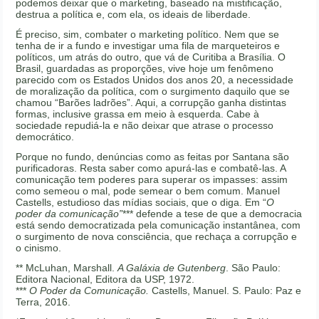
podemos deixar que o marketing, baseado na mistificação,
destrua a política e, com ela, os ideais de liberdade.
É preciso, sim, combater o marketing político. Nem que se
tenha de ir a fundo e investigar uma fila de marqueteiros e
políticos, um atrás do outro, que vá de Curitiba a Brasília. O
Brasil, guardadas as proporções, vive hoje um fenômeno
parecido com os Estados Unidos dos anos 20, a necessidade
de moralização da política, com o surgimento daquilo que se
chamou “Barões ladrões”. Aqui, a corrupção ganha distintas
formas, inclusive grassa em meio à esquerda. Cabe à
sociedade repudiá-la e não deixar que atrase o processo
democrático.
Porque no fundo, denúncias como as feitas por Santana são
purificadoras. Resta saber como apurá-las e combatê-las. A
comunicação tem poderes para superar os impasses: assim
como semeou o mal, pode semear o bem comum. Manuel
Castells, estudioso das mídias sociais, que o diga. Em “
O
poder da comunicação”
*** defende a tese de que a democracia
está sendo democratizada pela comunicação instantânea, com
o surgimento de nova consciência, que rechaça a corrupção e
o cinismo.
** McLuhan, Marshall.
A Galáxia de Gutenberg
. São Paulo:
Editora Nacional, Editora da USP, 1972.
***
O Poder da Comunicação.
Castells, Manuel. S. Paulo: Paz e
Terra, 2016.