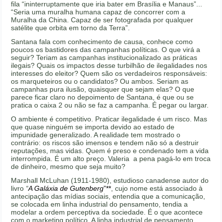
fila “ininterruptamente que iria bater em Brasília e Manaus”...
“Seria uma muralha humana capaz de concorrer com a
Muralha da China. Capaz de ser fotografada por qualquer
satélite que orbita em torno da Terra”.
Santana fala com conhecimento de causa, conhece como
poucos os bastidores das campanhas políticas. O que virá a
seguir? Teriam as campanhas institucionalizado as práticas
ilegais? Quais os impactos desse turbilhão de ilegalidades nos
interesses do eleitor? Quem são os verdadeiros responsáveis:
os marqueteiros ou o candidatos? Ou ambos. Seriam as
campanhas pura ilusão, quaisquer que sejam elas? O que
parece ficar claro no depoimento de Santana, é que ou se
pratica o caixa 2 ou não se faz a campanha. É pegar ou largar.
O ambiente é competitivo. Praticar ilegalidade é um risco. Mas
que quase ninguém se importa devido ao estado de
impunidade generalizado. A realidade tem mostrado o
contrário: os riscos são imensos e tendem não só a destruir
reputações, mas vidas. Quem é preso e condenado tem a vida
interrompida. É um alto preço. Valeria a pena pagá-lo em troca
de dinheiro, mesmo que seja muito?
Marshall McLuhan (1911-1980), estudioso canadense autor do
livro
“
A Galáxia de Gutenberg
”**
, cujo nome está associado à
antecipação das mídias sociais, entendia que a comunicação,
se colocada em linha industrial do pensamento, tendia a
modelar a ordem perceptiva da sociedade. É o que acontece
com o marketing político. A linha industrial de pensamento