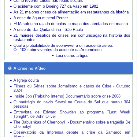
Como reverter crises nas redes sociais
O acidente com o Boeing 727 da Vasp em 1982
As 21 maiores crises de alimentação em restaurantes da história
A crise da água mineral Perrier
EUA sob uma rajada de balas: o mapa dos atentados em massa
A crise do Bar Quitandinha - São Paulo
21 maiores desafios de crises em comunicação na história dos
restaurantes
Qual a probabilidade de sobreviver a um acidente aéreo.
Os 103 sobreviventes do acidente da Aeroméxico
Leia outros artigos
A Crise no Vídeo
A Igreja oculta
Filmes ou Séries sobre Jornalismo e casos de Crise - Outubro
2024
Inside Job (Trabalho Interno) Documentário sobre crise 2008
O naufrágio do navio Sewol na Coreia do Sul que matou 304
pessoas
Entrevista de Edward Snowden ao programa "Last Week
Tonight", de John Oliver
The Babushkas of Chernobyl - Documentário sobre a tragédia De
Chernobyl
Observatório da Imprensa debate a crise da Samarco em
Mariana