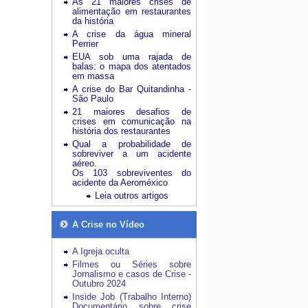
As 21 maiores crises de
alimentação em restaurantes
da história
A crise da água mineral
Perrier
EUA sob uma rajada de
balas: o mapa dos atentados
em massa
A crise do Bar Quitandinha -
São Paulo
21 maiores desafios de
crises em comunicação na
história dos restaurantes
Qual a probabilidade de
sobreviver a um acidente
aéreo.
Os 103 sobreviventes do
acidente da Aeroméxico
Leia outros artigos
A Crise no Vídeo
A Igreja oculta
Filmes ou Séries sobre
Jornalismo e casos de Crise -
Outubro 2024
Inside Job (Trabalho Interno)
Documentário sobre crise