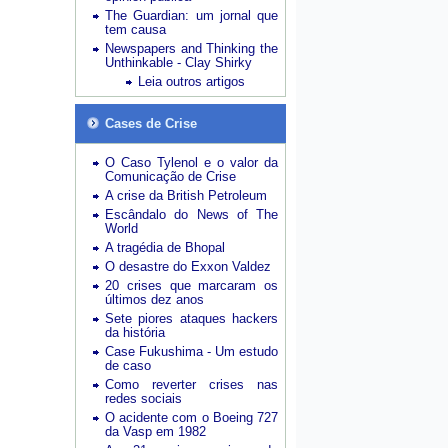
The Guardian: um jornal que
tem causa
Newspapers and Thinking the
Unthinkable - Clay Shirky
Leia outros artigos
Cases de Crise
O Caso Tylenol e o valor da
Comunicação de Crise
A crise da British Petroleum
Escândalo do News of The
World
A tragédia de Bhopal
O desastre do Exxon Valdez
20 crises que marcaram os
últimos dez anos
Sete piores ataques hackers
da história
Case Fukushima - Um estudo
de caso
Como reverter crises nas
redes sociais
O acidente com o Boeing 727
da Vasp em 1982