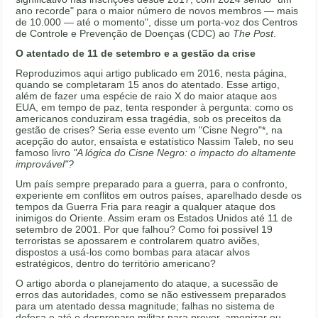
ano recorde" para o maior número de novos membros — mais
de 10.000 — até o momento", disse um porta-voz dos Centros
de Controle e Prevenção de Doenças (CDC) ao
The Post
.
O atentado de 11 de setembro e a gestão da crise
Reproduzimos aqui artigo publicado em 2016, nesta página,
quando se completaram 15 anos do atentado. Esse artigo,
além de fazer uma espécie de raio X do maior ataque aos
EUA, em tempo de paz, tenta responder à pergunta: como os
americanos conduziram essa tragédia, sob os preceitos da
gestão de crises? Seria esse evento um "Cisne Negro"*, na
acepção do autor, ensaísta e estatístico Nassim Taleb, no seu
famoso livro
"A lógica do Cisne Negro: o impacto do altamente
improvável"?
Um país sempre preparado para a guerra, para o confronto,
experiente em conflitos em outros países, aparelhado desde os
tempos da Guerra Fria para reagir a qualquer ataque dos
inimigos do Oriente. Assim eram os Estados Unidos até 11 de
setembro de 2001. Por que falhou? Como foi possível 19
terroristas se apossarem e controlarem quatro aviões,
dispostos a usá-los como bombas para atacar alvos
estratégicos, dentro do território americano?
O artigo aborda o planejamento do ataque, a sucessão de
erros das autoridades, como se não estivessem preparados
para um atentado dessa magnitude; falhas no sistema de
defesa e até o despreparo militar para prever, amenizar ou