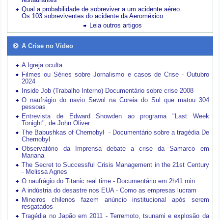
Qual a probabilidade de sobreviver a um acidente aéreo.
Os 103 sobreviventes do acidente da Aeroméxico
Leia outros artigos
A Crise no Vídeo
A Igreja oculta
Filmes ou Séries sobre Jornalismo e casos de Crise - Outubro
2024
Inside Job (Trabalho Interno) Documentário sobre crise 2008
O naufrágio do navio Sewol na Coreia do Sul que matou 304
pessoas
Entrevista de Edward Snowden ao programa "Last Week
Tonight", de John Oliver
The Babushkas of Chernobyl - Documentário sobre a tragédia De
Chernobyl
Observatório da Imprensa debate a crise da Samarco em
Mariana
The Secret to Successful Crisis Management in the 21st Century
- Melissa Agnes
O naufrágio do Titanic real time - Documentário em 2h41 min
A indústria do desastre nos EUA - Como as empresas lucram
Mineiros chilenos fazem anúncio institucional após serem
resgatados
Tragédia no Japão em 2011 - Terremoto, tsunami e explosão da