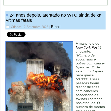
24 anos depois, atentado ao WTC ainda deixa
vítimas fatais
Email
Criado: 12 Setembro 2025
|
A manchete do
New York Post
é
chocante.
"
Número de
socorristas e
outros com câncer
ligado ao 11 de
setembro dispara
para quase
50.000"
. Essas
pessoas foram
diagnosticadas
com cânceres
associados às
toxinas liberadas
nos ataques. O
número de mortos
pela doença