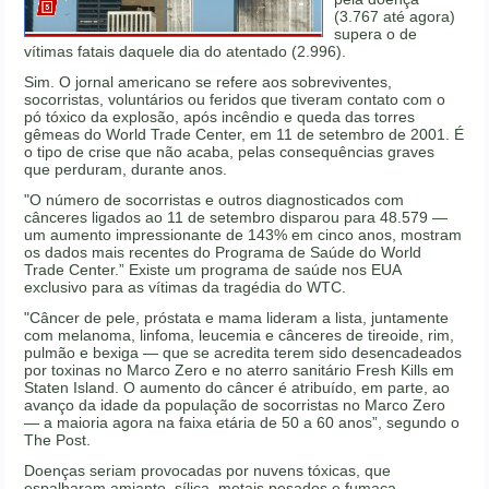
(3.767 até agora)
supera o de
vítimas fatais daquele dia do atentado (2.996).
Sim. O jornal americano se refere aos sobreviventes,
socorristas, voluntários ou feridos que tiveram contato com o
pó tóxico da explosão, após incêndio e queda das torres
gêmeas do World Trade Center, em 11 de setembro de 2001. É
o tipo de crise que não acaba, pelas consequências graves
que perduram, durante anos.
"O número de socorristas e outros diagnosticados com
cânceres ligados ao 11 de setembro disparou para 48.579 —
um aumento impressionante de 143% em cinco anos, mostram
os dados mais recentes do Programa de Saúde do World
Trade Center.” Existe um programa de saúde nos EUA
exclusivo para as vítimas da tragédia do WTC.
"Câncer de pele, próstata e mama lideram a lista, juntamente
com melanoma, linfoma, leucemia e cânceres de tireoide, rim,
pulmão e bexiga — que se acredita terem sido desencadeados
por toxinas no Marco Zero e no aterro sanitário Fresh Kills em
Staten Island. O aumento do câncer é atribuído, em parte, ao
avanço da idade da população de socorristas no Marco Zero
— a maioria agora na faixa etária de 50 a 60 anos”, segundo o
The Post.
Doenças seriam provocadas por nuvens tóxicas, que
espalharam amianto, sílica, metais pesados e fumaça