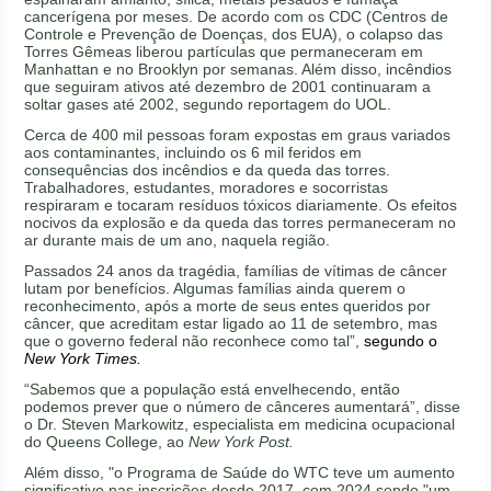
cancerígena por meses. De acordo com os CDC (Centros de
Controle e Prevenção de Doenças, dos EUA), o colapso das
Torres Gêmeas liberou partículas que permaneceram em
Manhattan e no Brooklyn por semanas. Além disso, incêndios
que seguiram ativos até dezembro de 2001 continuaram a
soltar gases até 2002, segundo reportagem do UOL.
Cerca de 400 mil pessoas foram expostas em graus variados
aos contaminantes, incluindo os 6 mil feridos em
consequências dos incêndios e da queda das torres.
Trabalhadores, estudantes, moradores e socorristas
respiraram e tocaram resíduos tóxicos diariamente. Os efeitos
nocivos da explosão e da queda das torres permaneceram no
ar durante mais de um ano, naquela região.
Passados 24 anos da tragédia, famílias de vítimas de câncer
lutam por benefícios. Algumas famílias ainda querem o
reconhecimento, após a morte de seus entes queridos por
câncer, que acreditam estar ligado ao 11 de setembro, mas
que o governo federal não reconhece como tal”,
segundo o
New York Times.
“Sabemos que a população está envelhecendo, então
podemos prever que o número de cânceres aumentará”, disse
o Dr. Steven Markowitz, especialista em medicina ocupacional
do Queens College, ao
New York Post.
Além disso, "o Programa de Saúde do WTC teve um aumento
significativo nas inscrições desde 2017, com 2024 sendo "um