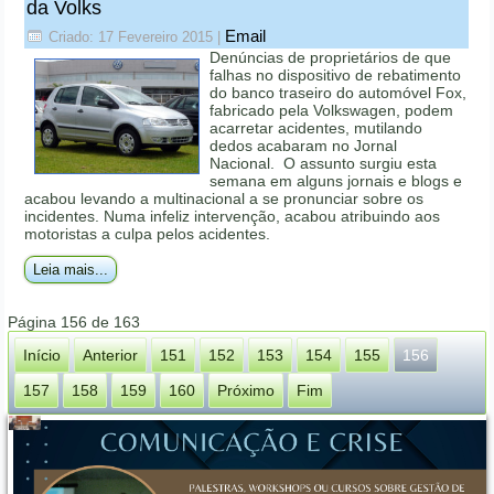
da Volks
Email
Criado: 17 Fevereiro 2015
|
Denúncias de proprietários de que
falhas no dispositivo de rebatimento
do banco traseiro do automóvel Fox,
fabricado pela Volkswagen, podem
acarretar acidentes, mutilando
dedos acabaram no Jornal
Nacional. O assunto surgiu esta
semana em alguns jornais e blogs e
acabou levando a multinacional a se pronunciar sobre os
incidentes. Numa infeliz intervenção, acabou atribuindo aos
motoristas a culpa pelos acidentes.
Leia mais...
Página 156 de 163
Início
Anterior
151
152
153
154
155
156
157
158
159
160
Próximo
Fim