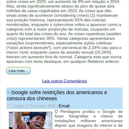
sobre crises em 2025, um aumento de 8% em relação a 2024.
Mas, ainda significativamente abaixo do pico de quase dois
milhões de casos registrados em 2023. As crises que dão
sinais antes de acontecer
(smoldering crises
) (2) mantiveram
sua posição histórica, representando 65% das notícias
monitoradas, enquanto o cybercrime voltou a aparecer como a
categoria com a maior proporção de notícias, ocupando um
quarto do total das crises do ano. As crises repentinas (
sudden
crisis
) representaram 35%. Várias categorias apresentaram
variações surpreendentes, especialmente ações coletivas
(*
class actions lawsuits
*), com percentual de 2,24% caiu para o
menor nível; enquanto casos de assédio sexual (15,26%),
tiveram um aumento fora do normal. Categoria esta que nunca
apareceu com tanto destaque, em qualquer Relatório anterior.
Leia mais...
Leia outros Comentários
Google sofre restrições dos americanos e
censura dos chineses
Email
Criado: 17 Fevereiro 2015
|
O Pentágono proibiu o Google de
fazer fotografias e vídeos de
instalações militares americanas
depois que imagens do interior e de