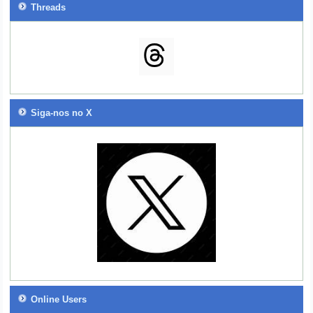
Threads
Siga-nos no X
Online Users