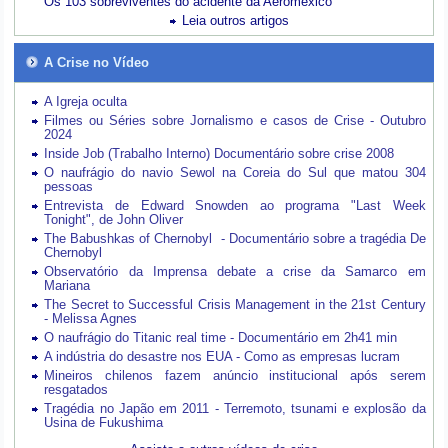
Os 103 sobreviventes do acidente da Aeroméxico
Leia outros artigos
A Crise no Vídeo
A Igreja oculta
Filmes ou Séries sobre Jornalismo e casos de Crise - Outubro
2024
Inside Job (Trabalho Interno) Documentário sobre crise 2008
O naufrágio do navio Sewol na Coreia do Sul que matou 304
pessoas
Entrevista de Edward Snowden ao programa "Last Week
Tonight", de John Oliver
The Babushkas of Chernobyl - Documentário sobre a tragédia De
Chernobyl
Observatório da Imprensa debate a crise da Samarco em
Mariana
The Secret to Successful Crisis Management in the 21st Century
- Melissa Agnes
O naufrágio do Titanic real time - Documentário em 2h41 min
A indústria do desastre nos EUA - Como as empresas lucram
Mineiros chilenos fazem anúncio institucional após serem
resgatados
Tragédia no Japão em 2011 - Terremoto, tsunami e explosão da
Usina de Fukushima